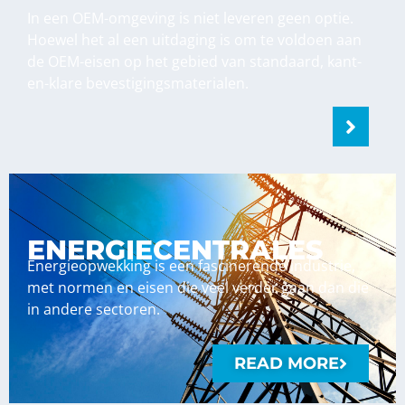
In een OEM-omgeving is niet leveren geen optie.
Hoewel het al een uitdaging is om te voldoen aan
de OEM-eisen op het gebied van standaard, kant-
en-klare bevestigingsmaterialen.
ENERGIECENTRALES
Energieopwekking is een fascinerende industrie,
met normen en eisen die veel verder gaan dan die
in andere sectoren.
READ MORE