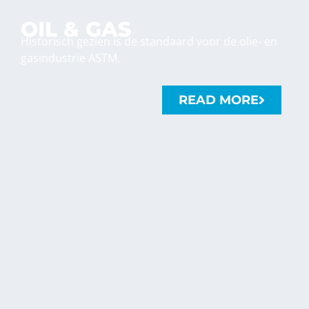
OIL & GAS
Historisch gezien is de standaard voor de olie- en
gasindustrie ASTM.
READ MORE