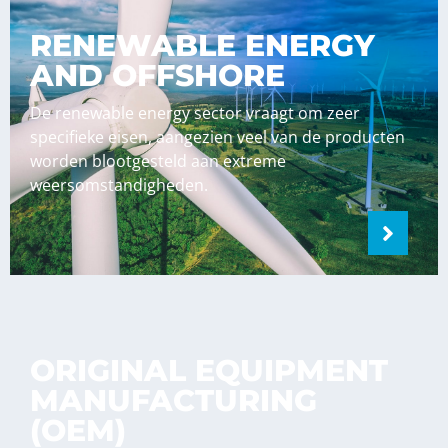
RENEWABLE ENERGY
AND OFFSHORE
De renewable energy sector vraagt om zeer
specifieke eisen, aangezien veel van de producten
worden blootgesteld aan extreme
weersomstandigheden.
ORIGINAL EQUIPMENT
MANUFACTURING
(OEM)