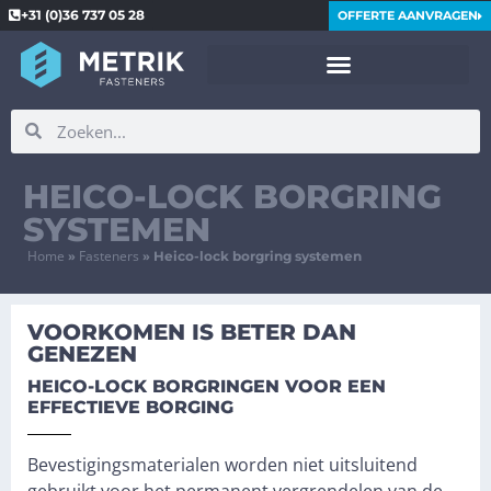
+31 (0)36 737 05 28
OFFERTE AANVRAGEN
HEICO-LOCK BORGRING
SYSTEMEN
Home
Fasteners
»
»
Heico-lock borgring systemen
VOORKOMEN IS BETER DAN
GENEZEN
HEICO-LOCK BORGRINGEN VOOR EEN
EFFECTIEVE BORGING
Bevestigingsmaterialen worden niet uitsluitend
gebruikt voor het permanent vergrendelen van de