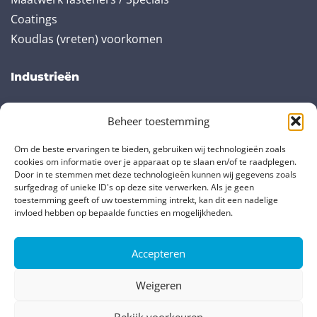
Coatings
Koudlas (vreten) voorkomen
Industrieën
Renewable Energy & Offshore
Beheer toestemming
Original Equipment Manufacturer (OEM)
Energiecentrales
Om de beste ervaringen te bieden, gebruiken wij technologieën zoals
cookies om informatie over je apparaat op te slaan en/of te raadplegen.
Oil and Gas
Door in te stemmen met deze technologieën kunnen wij gegevens zoals
surfgedrag of unieke ID's op deze site verwerken. Als je geen
toestemming geeft of uw toestemming intrekt, kan dit een nadelige
Partners
invloed hebben op bepaalde functies en mogelijkheden.
TS Verbindungsteile
Accepteren
OME Metallurgica / Stampinox
Vial
Weigeren
Bekijk voorkeuren