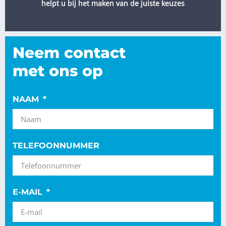
helpt u bij het maken van de juiste keuzes
Neem contact
met ons op
NAAM
TELEFOONNUMMER
E-MAIL