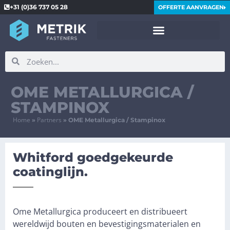
+31 (0)36 737 05 28
OFFERTE AANVRAGEN
OME METALLURGICA /
STAMPINOX
Home
Partners
»
»
OME Metallurgica / Stampinox
Whitford goedgekeurde
coatinglijn.
Ome Metallurgica produceert en distribueert
wereldwijd bouten en bevestigingsmaterialen en