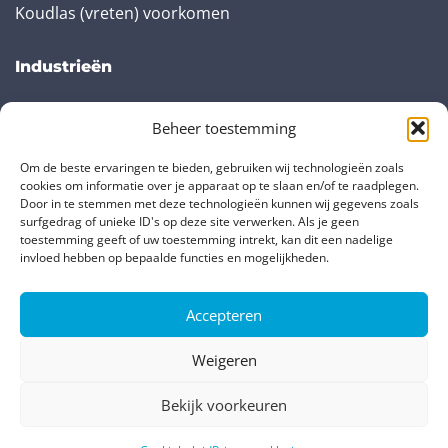
Koudlas (vreten) voorkomen
Industrieën
Renewable Energy & Offshore
Beheer toestemming
Original Equipment Manufacturer (OEM)
Energiecentrales
Om de beste ervaringen te bieden, gebruiken wij technologieën zoals
cookies om informatie over je apparaat op te slaan en/of te raadplegen.
Oil and Gas
Door in te stemmen met deze technologieën kunnen wij gegevens zoals
surfgedrag of unieke ID's op deze site verwerken. Als je geen
toestemming geeft of uw toestemming intrekt, kan dit een nadelige
Partners
invloed hebben op bepaalde functies en mogelijkheden.
TS Verbindungsteile
Accepteren
OME Metallurgica / Stampinox
Vial
Weigeren
Bekijk voorkeuren
Copyright Metrik Fasteners B.V. 2026 –
Algemene Voorwaarden
–
Privacyverklaring
–
Cookiebeleid